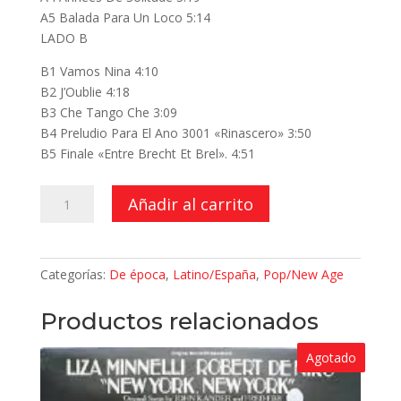
A5 Balada Para Un Loco 5:14
LADO B
B1 Vamos Nina 4:10
B2 J’Oublie 4:18
B3 Che Tango Che 3:09
B4 Preludio Para El Ano 3001 «Rinascero» 3:50
B5 Finale «Entre Brecht Et Brel». 4:51
Live
Añadir al carrito
At
The
Bouffes
Categorías:
De época
,
Latino/España
,
Pop/New Age
Du
Nord
Productos relacionados
cantidad
Agotado