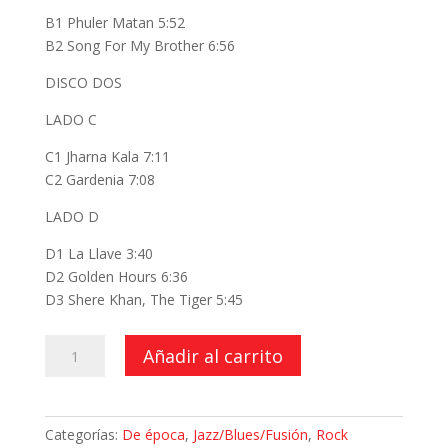
B1 Phuler Matan 5:52
B2 Song For My Brother 6:56
DISCO DOS
LADO C
C1 Jharna Kala 7:11
C2 Gardenia 7:08
LADO D
D1 La Llave 3:40
D2 Golden Hours 6:36
D3 Shere Khan, The Tiger 5:45
The
Añadir al carrito
Swing
of
Delight
Categorías:
De época
,
Jazz/Blues/Fusión
,
Rock
cantidad