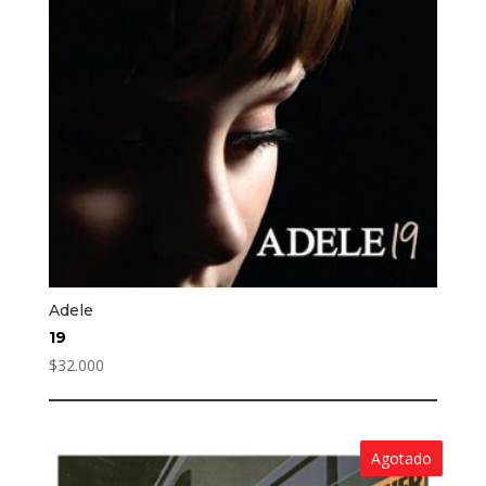
Adele
19
$
32.000
Agotado