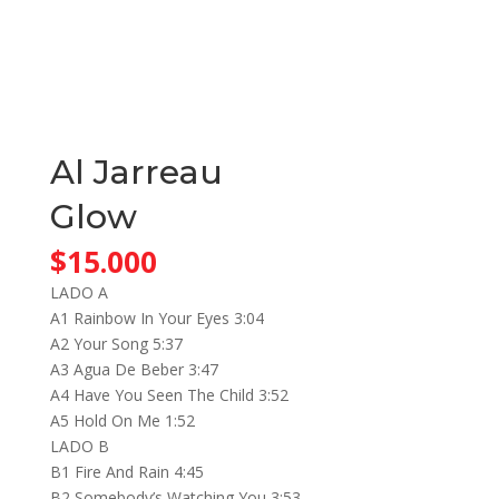
Al Jarreau
Glow
$
15.000
LADO A
A1 Rainbow In Your Eyes 3:04
A2 Your Song 5:37
A3 Agua De Beber 3:47
A4 Have You Seen The Child 3:52
A5 Hold On Me 1:52
LADO B
B1 Fire And Rain 4:45
B2 Somebody’s Watching You 3:53