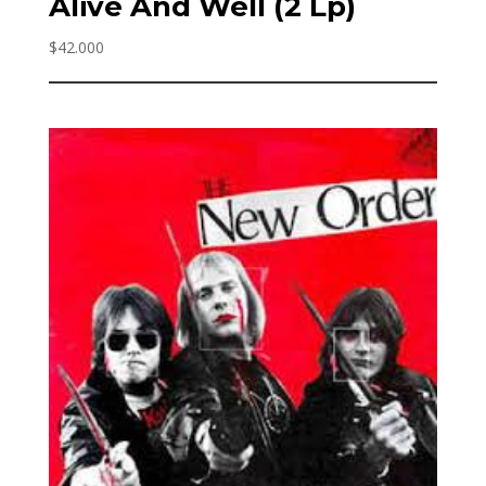
Alive And Well (2 Lp)
$
42.000