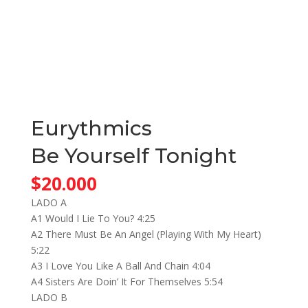
Eurythmics
Be Yourself Tonight
$
20.000
LADO A
A1 Would I Lie To You? 4:25
A2 There Must Be An Angel (Playing With My Heart)
5:22
A3 I Love You Like A Ball And Chain 4:04
A4 Sisters Are Doin’ It For Themselves 5:54
LADO B