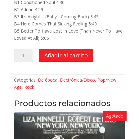
B1 Conditioned Soul 4:30
B2 Adrian 4:29
B3 It’s Alright – (Baby’s Coming Back) 3:45
B4 Here Comes That Sinking Feeling 5:40
B5 Better To Have Lost In Love (Than Never To Have
Loved At All) 5:06
Be
Añadir al carrito
Yourself
Tonight
cantidad
Categorías:
De época
,
Electrónica/Disco
,
Pop/New
Age
,
Rock
Productos relacionados
Agotado