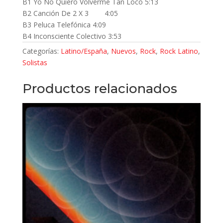
B1 Yo No Quiero Volverme Tan Loco 5:13
B2 Canción De 2 X 3 4:05
B3 Peluca Telefónica 4:09
B4 Inconsciente Colectivo 3:53
Categorías:
Latino/España
,
Nuevos
,
Rock
,
Rock Latino
,
Solistas
Productos relacionados