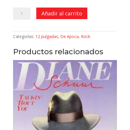
Welcome
Añadir al carrito
To
The
Monkey
Categorías:
12 pulgadas
,
De época
,
Rock
House
(Maxi-
Productos relacionados
Single)
cantidad