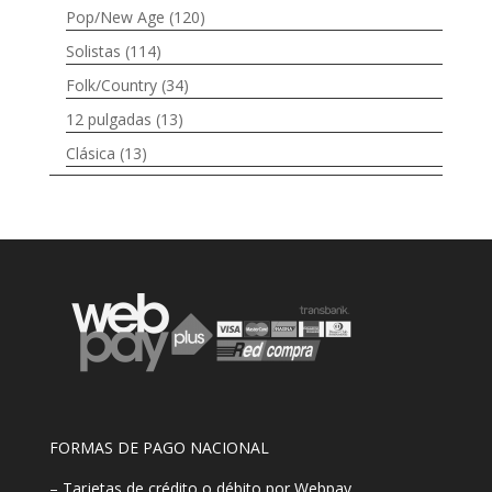
Pop/New Age
(120)
Solistas
(114)
Folk/Country
(34)
12 pulgadas
(13)
Clásica
(13)
FORMAS DE PAGO NACIONAL
– Tarjetas de crédito o débito por Webpay