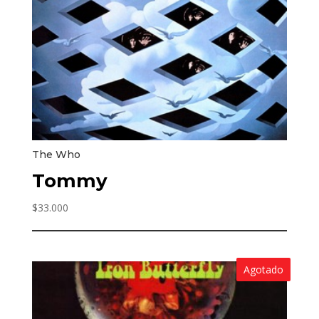
The Who
Tommy
$
33.000
Agotado