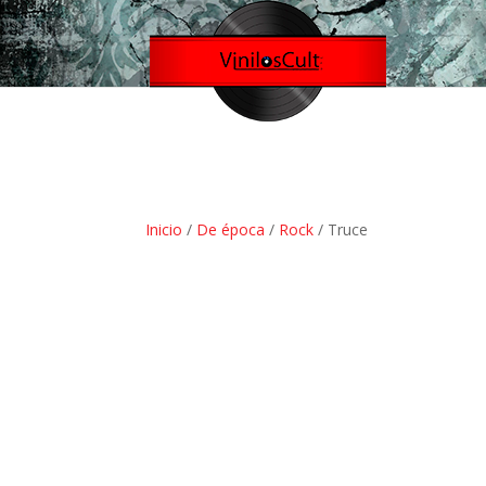
Inicio
/
De época
/
Rock
/ Truce