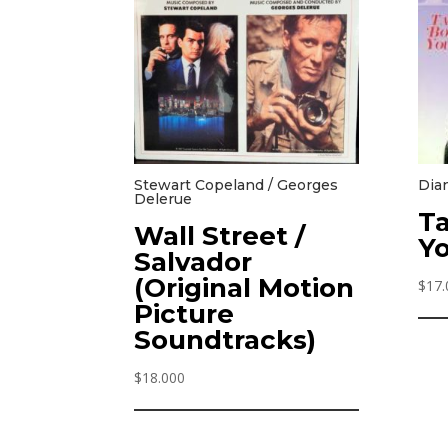
Stewart Copeland / Georges
Dia
Delerue
Ta
Wall Street /
Y
Salvador
(Original Motion
$
17.
Picture
Soundtracks)
$
18.000