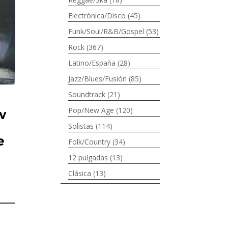
Electrónica/Disco
(45)
Funk/Soul/R&B/Gospel
(53)
Rock
(367)
Latino/España
(28)
Jazz/Blues/Fusión
(85)
Soundtrack
(21)
Pop/New Age
(120)
w
Solistas
(114)
e
Folk/Country
(34)
12 pulgadas
(13)
Clásica
(13)