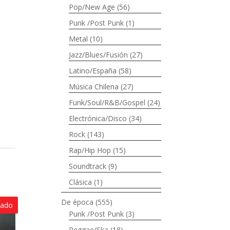
Pop/New Age
(56)
Punk /Post Punk
(1)
Metal
(10)
Jazz/Blues/Fusión
(27)
Latino/España
(58)
Música Chilena
(27)
Funk/Soul/R&B/Gospel
(24)
Electrónica/Disco
(34)
Rock
(143)
Rap/Hip Hop
(15)
Soundtrack
(9)
Clásica
(1)
De época
(555)
tado
Punk /Post Punk
(3)
Reggae/Ska
(18)