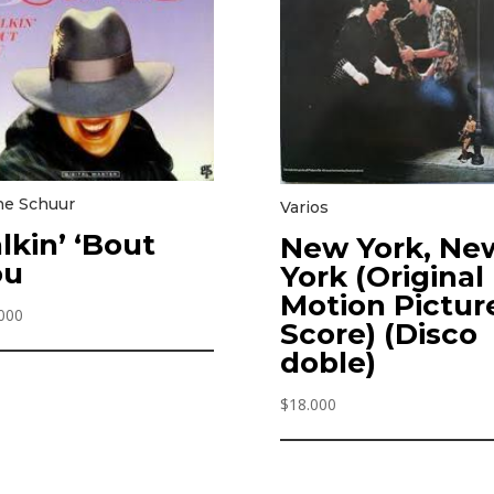
ne Schuur
Varios
lkin’ ‘Bout
New York, Ne
ou
York (Original
Motion Pictur
000
Score) (Disco
doble)
$
18.000