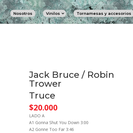
Nosotros
Vinilos
Tornamesas y accesorios
Jack Bruce / Robin
Trower
Truce
$
20.000
LADO A
A1 Gonna Shut You Down 3:00
A2 Gonne Too Far 3:46