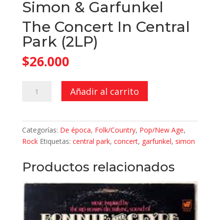
Simon & Garfunkel
The Concert In Central
Park (2LP)
$
26.000
The
Añadir al carrito
Concert
In
Central
Categorías:
De época
,
Folk/Country
,
Pop/New Age
,
Park
Rock
Etiquetas:
central park
,
concert
,
garfunkel
,
simon
(2LP)
cantidad
Productos relacionados