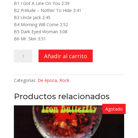
B1 I Got A Line On You 2:39
B2 Prelude – Nothin’ To Hide 3:41
B3 Uncle Jack 2:45
B4 Morning Will Come 2:52
B5 Dark Eyed Woman 3:08
B6 Mr. Skin 3:51
The
Añadir al carrito
Best
Of
Spirit
Categorías:
De época
,
Rock
cantidad
Productos relacionados
Agotado