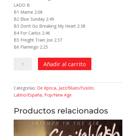
LADO B
B1 Mame 2:08
B2 Blue Sunday 2:49
B3 Don’t Go Breaking My Heart 2:38
B4 For Carlos 2:46
B5 Freight Train Joe 2:37
B6 Flamingo 2:25
S.R.O.
Añadir al carrito
cantidad
Categorías:
De época
,
Jazz/Blues/Fusión
,
Latino/España
,
Pop/New Age
Productos relacionados