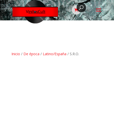
Inicio
/
De época
/
Latino/España
/ S.R.O.