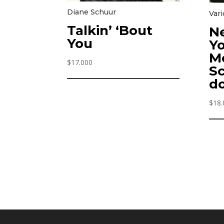
Diane Schuur
Vari
Talkin’ ‘Bout
N
You
Yo
Mo
$
17.000
Sc
do
$
18.