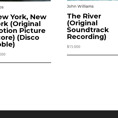
John Williams
os
The River
ew York, New
(Original
rk (Original
Soundtrack
tion Picture
Recording)
ore) (Disco
ble)
$
15.000
000