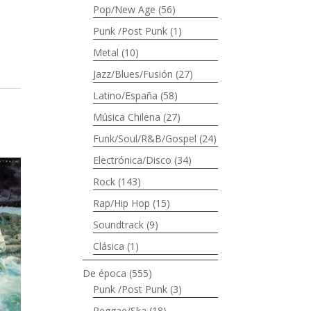
Pop/New Age
(56)
Punk /Post Punk
(1)
Metal
(10)
Jazz/Blues/Fusión
(27)
Latino/España
(58)
Música Chilena
(27)
Funk/Soul/R&B/Gospel
(24)
Electrónica/Disco
(34)
Rock
(143)
Rap/Hip Hop
(15)
Soundtrack
(9)
Clásica
(1)
De época
(555)
Punk /Post Punk
(3)
Reggae/Ska
(18)