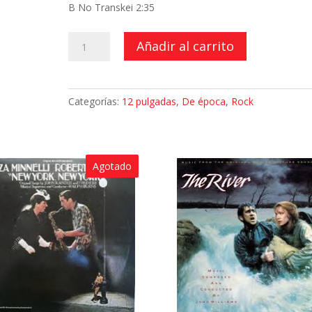
B No Transkei 2:35
Runner
Añadir al carrito
(Maxi-
Single)
cantidad
Categorías:
12 pulgadas
,
De época
,
Rock
Agotado