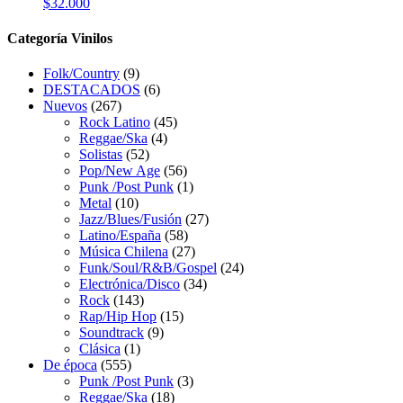
$
32.000
Categoría Vinilos
Folk/Country
(9)
DESTACADOS
(6)
Nuevos
(267)
Rock Latino
(45)
Reggae/Ska
(4)
Solistas
(52)
Pop/New Age
(56)
Punk /Post Punk
(1)
Metal
(10)
Jazz/Blues/Fusión
(27)
Latino/España
(58)
Música Chilena
(27)
Funk/Soul/R&B/Gospel
(24)
Electrónica/Disco
(34)
Rock
(143)
Rap/Hip Hop
(15)
Soundtrack
(9)
Clásica
(1)
De época
(555)
Punk /Post Punk
(3)
Reggae/Ska
(18)