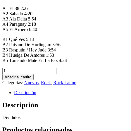
A1 El 38 2:27
A2 Sábado 4:20
A3 Ala Delta 5:54
A4 Paraguay 2:18
A5 El Arriero 6:40
B1 Qué Ves 5:13
B2 Paisano De Hurlingam 3:56
B3 Rasputin / Hey Jude 3:54
B4 Huelga De Amores 1:53
B5 Tomando Mate En La Paz 4:24
Rock
Argentino
Añadir al carrito
Selección
Categorías:
Nuevos
,
Rock
,
Rock Latino
Universal
cantidad
Descripción
Descripción
Divididos
Productos relacionados