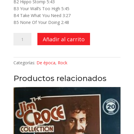
B2 Hippo Stomp 5:43
B3 Your Wall’s Too High 5:45
B4 Take What You Need 3:27
B5 None Of Your Doing 2:48
Rest
Añadir al carrito
In
Peace
cantidad
Categorías:
De época
,
Rock
Productos relacionados