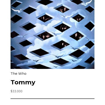
The Who
Tommy
$
33.000