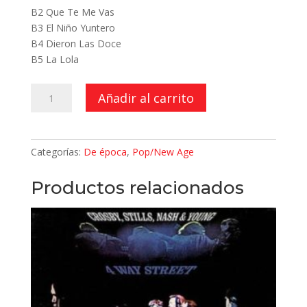
B2 Que Te Me Vas
B3 El Niño Yuntero
B4 Dieron Las Doce
B5 La Lola
Mocedades
Añadir al carrito
Vol.
2
cantidad
Categorías:
De época
,
Pop/New Age
Productos relacionados