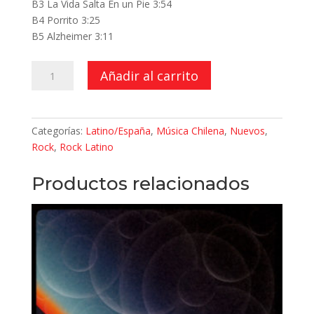
B3 La Vida Salta En un Pie 3:54
B4 Porrito 3:25
B5 Alzheimer 3:11
Luz
Añadir al carrito
de
Flash
cantidad
Categorías:
Latino/España
,
Música Chilena
,
Nuevos
,
Rock
,
Rock Latino
Productos relacionados