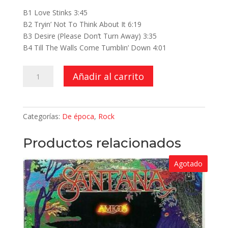
B1 Love Stinks 3:45
B2 Tryin’ Not To Think About It 6:19
B3 Desire (Please Don’t Turn Away) 3:35
B4 Till The Walls Come Tumblin’ Down 4:01
Love
Añadir al carrito
Stinks
cantidad
Categorías:
De época
,
Rock
Productos relacionados
Agotado