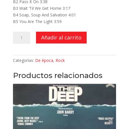
B2 Pass It On 3:38
B3 Wait ‘Til We Get Home 3:17
B4 Soap, Soup And Salvation 4:01
B5 You Are The Light 3:59
Lone
Añadir al carrito
Justice
cantidad
Categorías:
De época
,
Rock
Productos relacionados