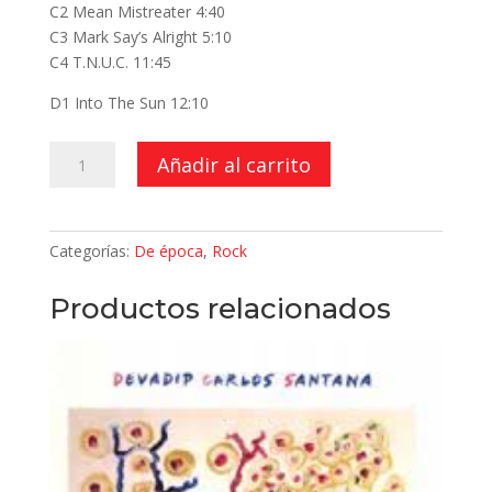
C2 Mean Mistreater 4:40
C3 Mark Say’s Alright 5:10
C4 T.N.U.C. 11:45
D1 Into The Sun 12:10
Live
Añadir al carrito
Album
(2
LPs)
Categorías:
De época
,
Rock
cantidad
Productos relacionados