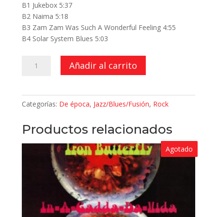
B1 Jukebox 5:37
B2 Naima 5:18
B3 Zam Zam Was Such A Wonderful Feeling 4:55
B4 Solar System Blues 5:03
Jukebox
Añadir al carrito
cantidad
Categorías:
De época
,
Jazz/Blues/Fusión
,
Rock
Productos relacionados
Agotado