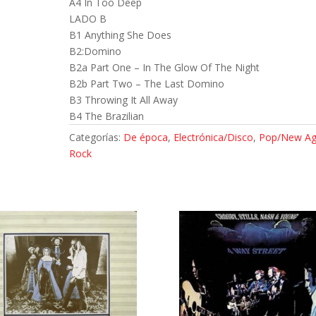
A4 In Too Deep
LADO B
B1 Anything She Does
B2:Domino
B2a Part One – In The Glow Of The Night
B2b Part Two – The Last Domino
B3 Throwing It All Away
B4 The Brazilian
Categorías:
De época
,
Electrónica/Disco
,
Pop/New A
Rock