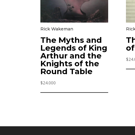
Rick Wakeman
Ric
The Myths and
Th
Legends of King
of
Arthur and the
$
24.
Knights of the
Round Table
$
24.000