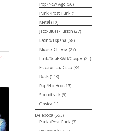
Pop/New Age
(56)
Punk /Post Punk
(1)
Metal
(10)
Jazz/Blues/Fusión
(27)
Latino/España
(58)
Música Chilena
(27)
ge
,
Funk/Soul/R&B/Gospel
(24)
Electrónica/Disco
(34)
Rock
(143)
Rap/Hip Hop
(15)
Soundtrack
(9)
Clásica
(1)
De época
(555)
Punk /Post Punk
(3)
Reggae/Ska
(18)