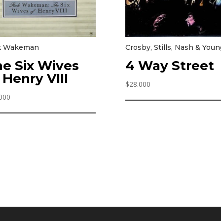
k Wakeman
Crosby, Stills, Nash & Youn
e Six Wives
4 Way Street
 Henry VIII
$
28.000
000