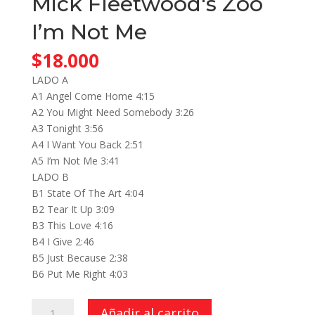
Mick Fleetwood's Zoo
I’m Not Me
$
18.000
LADO A
A1 Angel Come Home 4:15
A2 You Might Need Somebody 3:26
A3 Tonight 3:56
A4 I Want You Back 2:51
A5 I’m Not Me 3:41
LADO B
B1 State Of The Art 4:04
B2 Tear It Up 3:09
B3 This Love 4:16
B4 I Give 2:46
B5 Just Because 2:38
B6 Put Me Right 4:03
I'm
Añadir al carrito