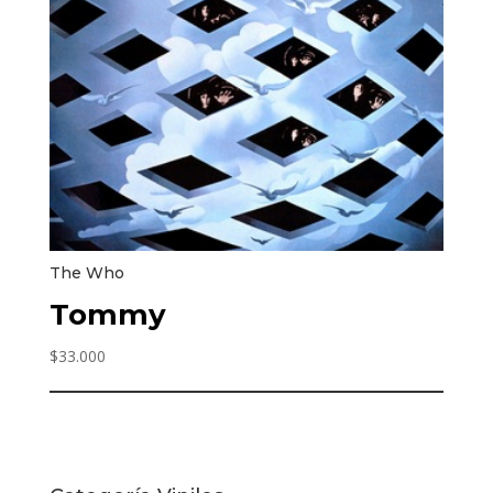
The Who
Tommy
$
33.000