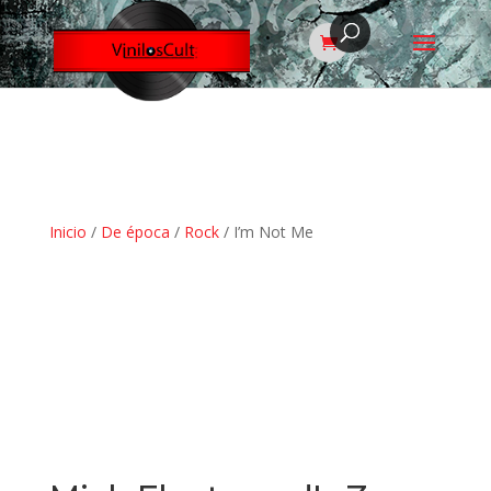
Inicio
/
De época
/
Rock
/ I’m Not Me