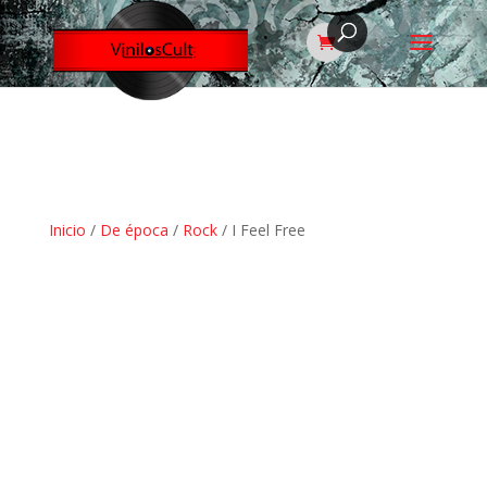
Inicio
/
De época
/
Rock
/ I Feel Free