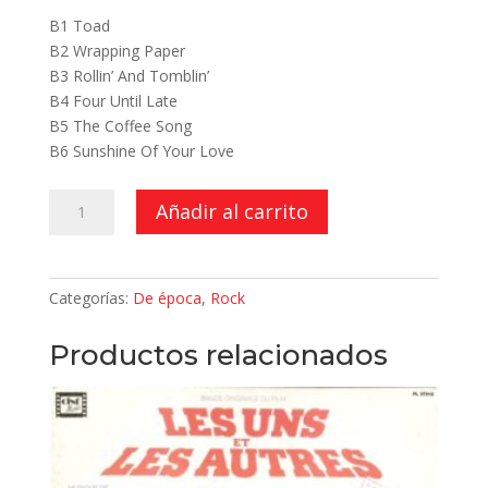
B1 Toad
B2 Wrapping Paper
B3 Rollin’ And Tomblin’
B4 Four Until Late
B5 The Coffee Song
B6 Sunshine Of Your Love
I
Añadir al carrito
Feel
Free
cantidad
Categorías:
De época
,
Rock
Productos relacionados