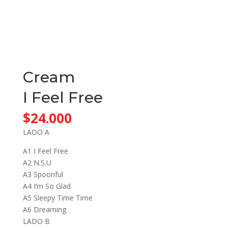
Cream
I Feel Free
$
24.000
LADO A
A1 I Feel Free
A2 N.S.U
A3 Spoonful
A4 I’m So Glad
A5 Sleepy Time Time
A6 Dreaming
LADO B