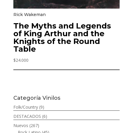
Rick Wakeman
The Myths and Legends
of King Arthur and the
Knights of the Round
Table
$
24.000
Categoría Vinilos
Folk/Country
(9)
DESTACADOS
(6)
Nuevos
(267)
Rock Latino
(45)