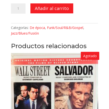
Family
Añadir al carrito
cantidad
Categorías:
De época
,
Funk/Soul/R&B/Gospel
,
Jazz/Blues/Fusión
Productos relacionados
Agotado