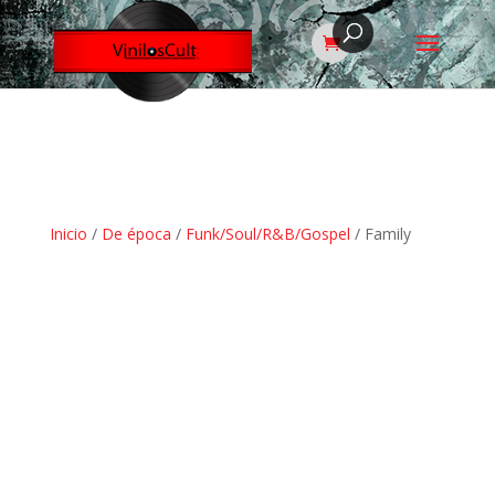
Inicio
/
De época
/
Funk/Soul/R&B/Gospel
/ Family