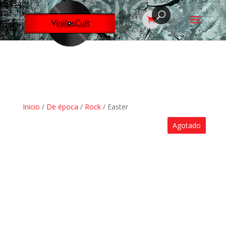
Inicio
/
De época
/
Rock
/ Easter
Agotado