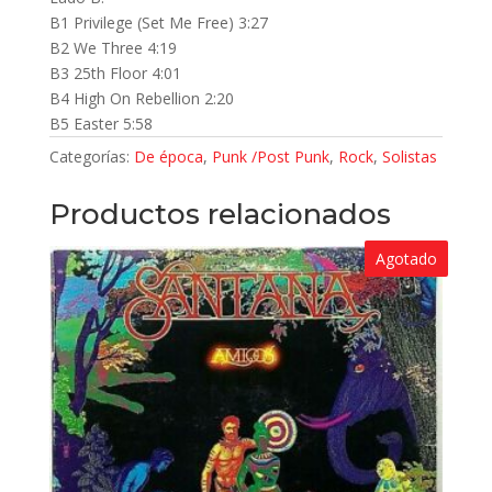
B1 Privilege (Set Me Free) 3:27
B2 We Three 4:19
B3 25th Floor 4:01
B4 High On Rebellion 2:20
B5 Easter 5:58
Categorías:
De época
,
Punk /Post Punk
,
Rock
,
Solistas
Productos relacionados
Agotado