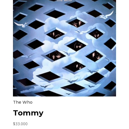
The Who
Tommy
$
33.000