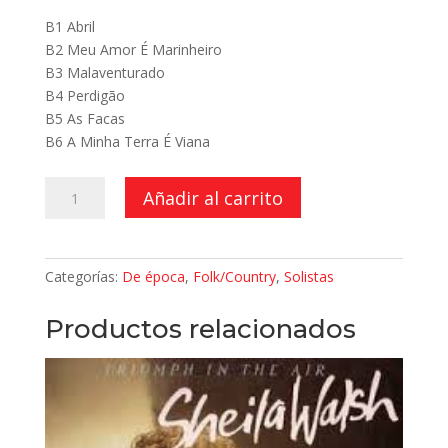
B1 Abril
B2 Meu Amor É Marinheiro
B3 Malaventurado
B4 Perdigão
B5 As Facas
B6 A Minha Terra É Viana
Cantigas
Añadir al carrito
Numa
Língua
Antiga
Categorías:
De época
,
Folk/Country
,
Solistas
cantidad
Productos relacionados