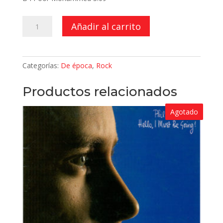
Broken
Añadir al carrito
Barricades
cantidad
Categorías:
De época
,
Rock
Productos relacionados
Agotado