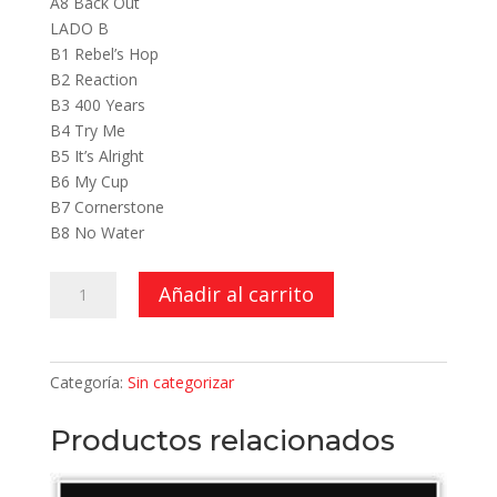
A8 Back Out
LADO B
B1 Rebel’s Hop
B2 Reaction
B3 400 Years
B4 Try Me
B5 It’s Alright
B6 My Cup
B7 Cornerstone
B8 No Water
Best
Añadir al carrito
Rarities
cantidad
Categoría:
Sin categorizar
Productos relacionados