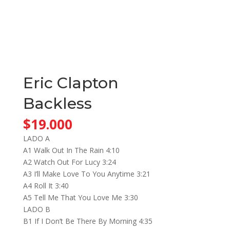
Eric Clapton
Backless
$
19.000
LADO A
A1 Walk Out In The Rain 4:10
A2 Watch Out For Lucy 3:24
A3 I’ll Make Love To You Anytime 3:21
A4 Roll It 3:40
A5 Tell Me That You Love Me 3:30
LADO B
B1 If I Don’t Be There By Morning 4:35