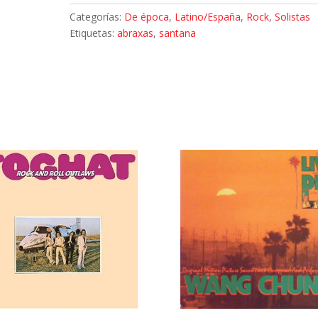
Categorías:
De época
,
Latino/España
,
Rock
,
Solistas
Etiquetas:
abraxas
,
santana