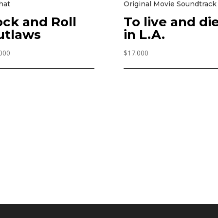
hat
Original Movie Soundtrack
ck and Roll
To live and di
utlaws
in L.A.
000
$
17.000