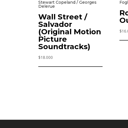
Stewart Copeland / Georges
Fog
Delerue
Ro
Wall Street /
O
Salvador
(Original Motion
$
16.
Picture
Soundtracks)
$
18.000