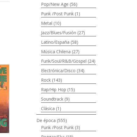
Pop/New Age
(56)
Punk /Post Punk
(1)
Metal
(10)
Jazz/Blues/Fusión
(27)
Latino/España
(58)
Música Chilena
(27)
Funk/Soul/R&B/Gospel
(24)
Electrónica/Disco
(34)
Rock
(143)
Rap/Hip Hop
(15)
Soundtrack
(9)
Clásica
(1)
De época
(555)
Punk /Post Punk
(3)
Reggae/Ska
(18)