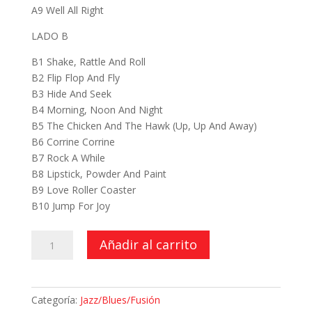
A9 Well All Right
LADO B
B1 Shake, Rattle And Roll
B2 Flip Flop And Fly
B3 Hide And Seek
B4 Morning, Noon And Night
B5 The Chicken And The Hawk (Up, Up And Away)
B6 Corrine Corrine
B7 Rock A While
B8 Lipstick, Powder And Paint
B9 Love Roller Coaster
B10 Jump For Joy
19
Añadir al carrito
Greatest
Hits
cantidad
Categoría:
Jazz/Blues/Fusión