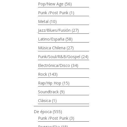
Pop/New Age
(56)
Punk /Post Punk
(1)
Metal
(10)
Jazz/Blues/Fusión
(27)
Latino/España
(58)
Música Chilena
(27)
Funk/Soul/R&B/Gospel
(24)
Electrónica/Disco
(34)
Rock
(143)
Rap/Hip Hop
(15)
Soundtrack
(9)
Clásica
(1)
De época
(555)
Punk /Post Punk
(3)
Reggae/Ska
(18)